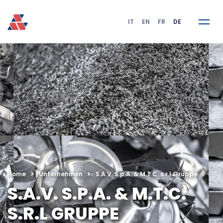
IT
EN
FR
DE
Home
Unternehmen
S.A.V. S.p.A. & M.T.C. s.r.l Gruppe
S.A.V. S.P.A. & M.T.C.
S.R.L GRUPPE