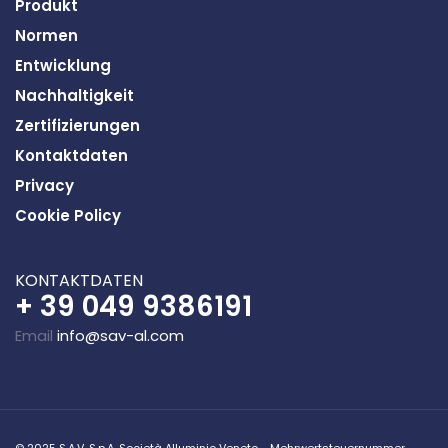
Produkt
Normen
Entwicklung
Nachhaltigkeit
Zertifizierungen
K
ontaktdaten
Privacy
Cookie Policy
K
ONTAKTDATEN
+ 39 049 9386191
Email
info@sav-al.com
© 2025 S.A.V. S.p.A. Società Alluminio Veneto - Mehrwertsteuernummer