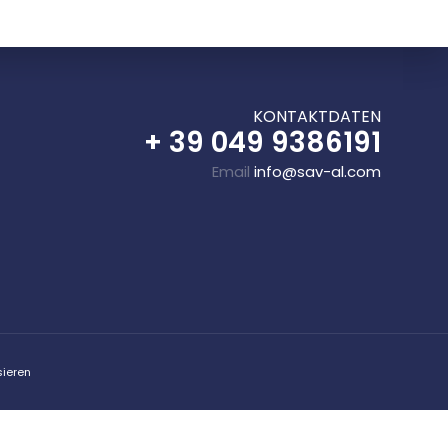
K
ONTAKTDATEN
+ 39 049 9386191
Email
info@sav-al.com
sieren