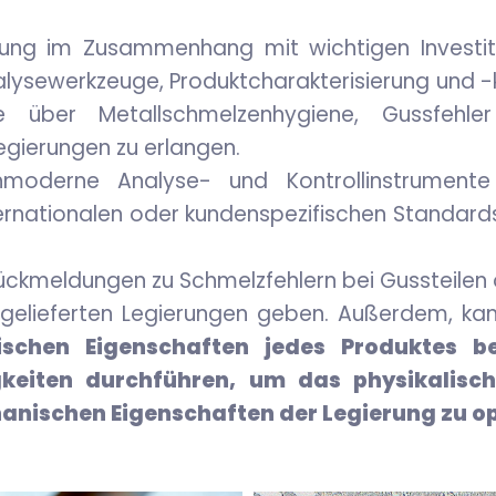
ung im Zusammenhang mit wichtigen Investitio
lysewerkzeuge, Produktcharakterisierung und -k
se über Metallschmelzenhygiene, Gussfehl
egierungen zu erlangen.
chmoderne Analyse- und Kontrollinstrumente
nternationalen oder kundenspezifischen Standar
l Rückmeldungen zu Schmelzfehlern bei Gussteile
 gelieferten Legierungen geben. Außerdem, kann
chen Eigenschaften jedes Produktes b
keiten durchführen, um das physikalisc
nischen Eigenschaften der Legierung zu op