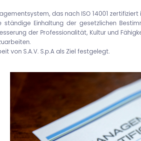
agementsystem, das nach ISO 14001 zertifiziert i
ständige Einhaltung der gesetzlichen Bestim
esserung der Professionalität, Kultur und Fähigke
uarbeiten.
t von S.A.V. S.p.A als Ziel festgelegt.