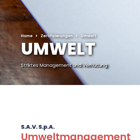
Home
Zertifizierungen
Umwelt
UMWELT
Striktes Management und Verhütung
S.A.V. S.p.A.
Umweltmanagement