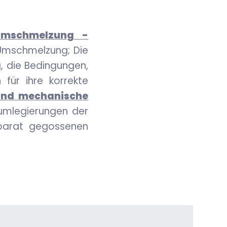
 Umschmelzung -
 Umschmelzung; Die
g, die Bedingungen,
für ihre korrekte
und mechanische
umlegierungen der
eparat gegossenen